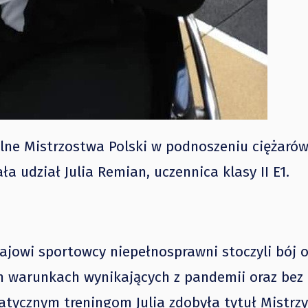
lne Mistrzostwa Polski w podnoszeniu ciężaró
a udział Julia Remian, uczennica klasy II E1.
krajowi sportowcy niepełnosprawni stoczyli bój
h warunkach wynikających z pandemii oraz bez 
matycznym treningom Julia zdobyła tytuł Mistrzy