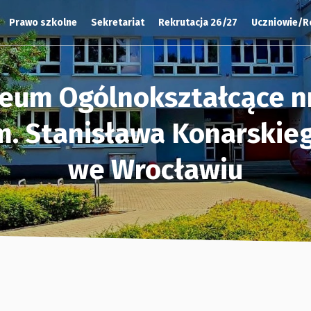
Prawo szkolne
Sekretariat
Rekrutacja 26/27
Uczniowie/R
ceum Ogólnokształcące nr
m. Stanisława Konarskie
we Wrocławiu