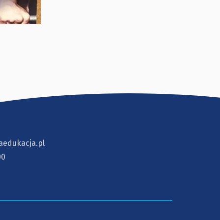
aedukacja.pl
00