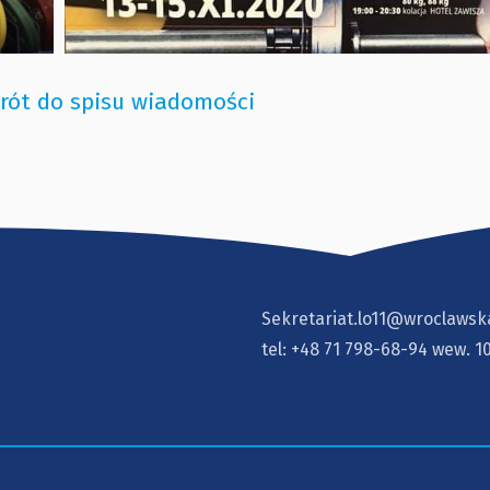
rót do spisu wiadomości
Sekretariat.lo11@wroclawsk
tel:
+48 71 798-68-94
wew. 1