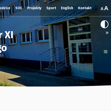
odzice
SOC
Projekty
Sport
English
Kontakt
 XI
»
go