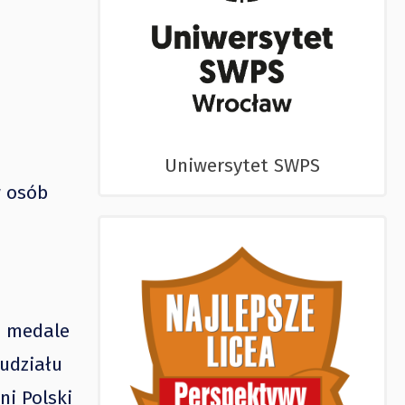
Uniwersytet SWPS
w osób
 o medale
udziału
ni Polski