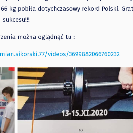
66 kg pobiła dotychczasowy rekord Polski. Gra
sukcesu!!!
rzenia można oglądnąć tu :
ian.sikorski.77/videos/3699882066760232