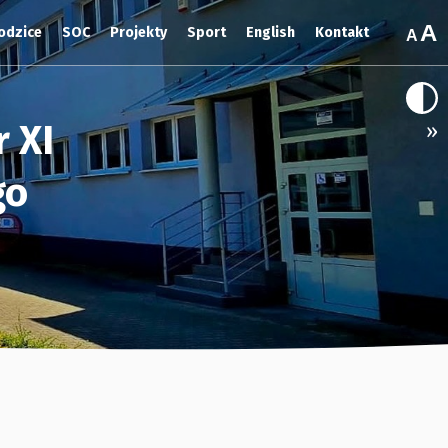
odzice
SOC
Projekty
Sport
English
Kontakt
 XI
»
go