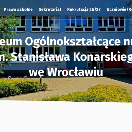
Prawo szkolne
Sekretariat
Rekrutacja 26/27
Uczniowie/R
ceum Ogólnokształcące nr
m. Stanisława Konarskie
we Wrocławiu