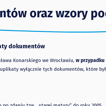
ntów oraz wzory p
aty dokumentów
isława Konarskiego we Wrocławiu,
w przypadku 
uplikaty wyłącznie tych dokumentów, które był
 po zdaniu tzw. „starej matury” do roku 2005