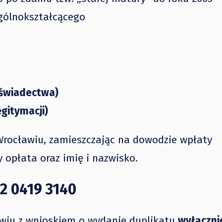
gólnokształcącego
 świadectwa)
egitymacji)
rocławiu, zamieszczając na dowodzie wpłaty
opłata oraz imię i nazwisko.
2 0419 3140
ławiu z wnioskiem o wydanie duplikatu
wyłączni