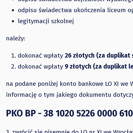
odpisu świadectwa ukończenia liceum o
legitymacji szkolnej
należy:
dokonać wpłaty
26 złotych (za duplikat
dokonać wpłaty
9 złotych (za duplikat l
na podane poniżej konto bankowe LO XI we W
informację o tym jakiego dokumentu dotyczy 
PKO BP - 38 1020 5226 0000 610
3. zwrócić się pisemnie do LO nr XI we Wroc