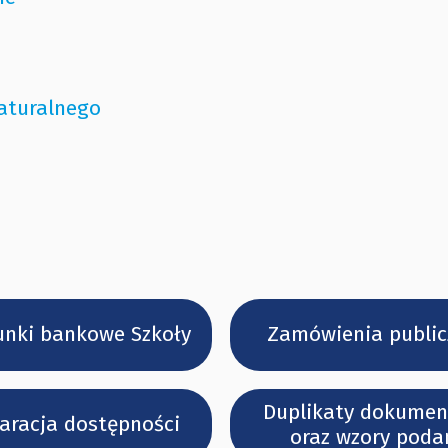
aturalnego
nki bankowe Szkoły
Zamówienia public
Duplikaty dokume
aracja dostępności
oraz wzory poda