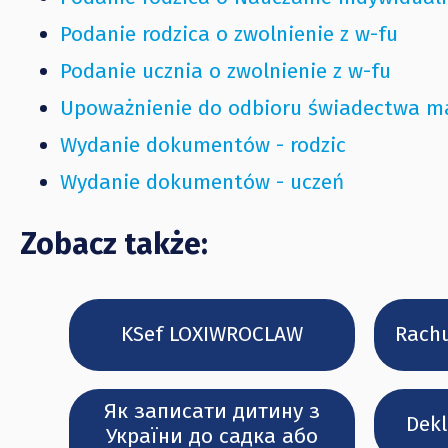
Podanie rodzica o zwolnienie z w-fu
Podanie ucznia o zwolnienie z w-fu
Upoważnienie do odbioru świadectwa m
Wydanie dokumentów - rodzic
Wydanie dokumentów - uczeń
Zobacz także:
KSef LOXIWROCLAW
Rachu
Як записати дитину з
Dekl
України до садка або