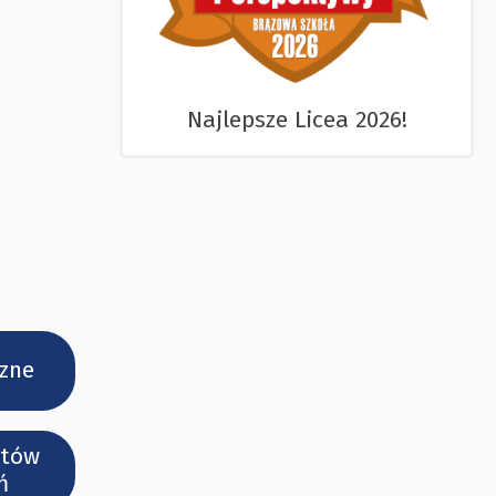
Najlepsze Licea 2026!
zne
ntów
ń