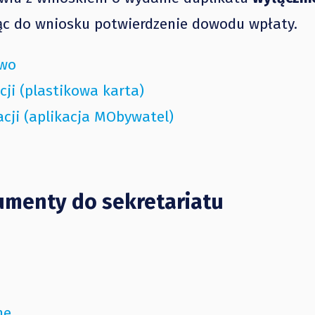
ąc do wniosku potwierdzenie dowodu wpłaty.
two
ji (plastikowa karta)
cji (aplikacja MObywatel)
umenty do sekretariatu
ne