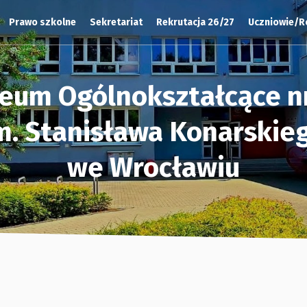
Prawo szkolne
Sekretariat
Rekrutacja 26/27
Uczniowie/R
ceum Ogólnokształcące nr
m. Stanisława Konarskie
we Wrocławiu