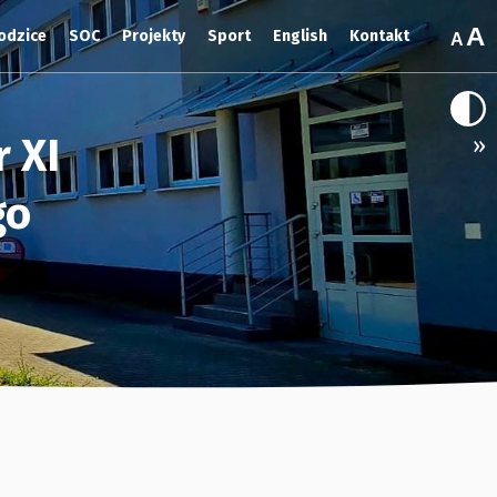
odzice
SOC
Projekty
Sport
English
Kontakt
 XI
»
go