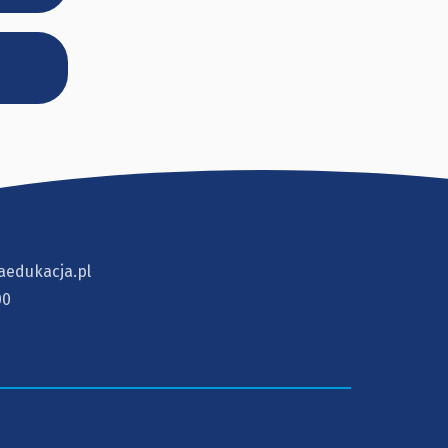
aedukacja.pl
00