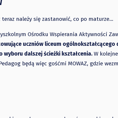
W
 teraz należy się zastanowić, co po maturze...
zyszkolnym Ośrodku Wspierania Aktywności Za
towujące uczniów liceum ogólnokształcącego 
wyboru dalszej ścieżki kształcenia.
W kolejne
ni Pedagog będą więc gośćmi MOWAZ, gdzie wezm