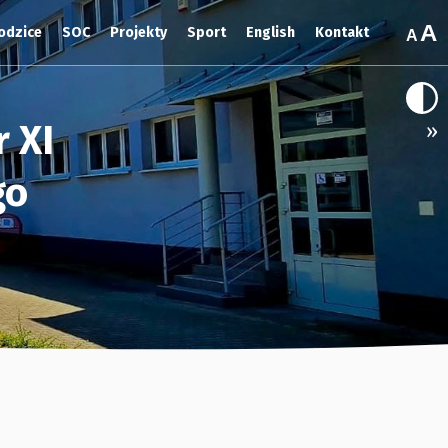
odzice
SOC
Projekty
Sport
English
Kontakt
 XI
»
go