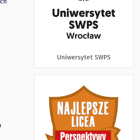
ach
Uniwersytet SWPS
h