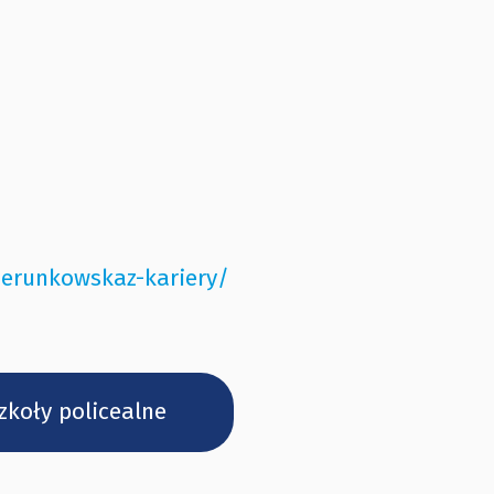
ierunkowskaz-kariery/
zkoły policealne