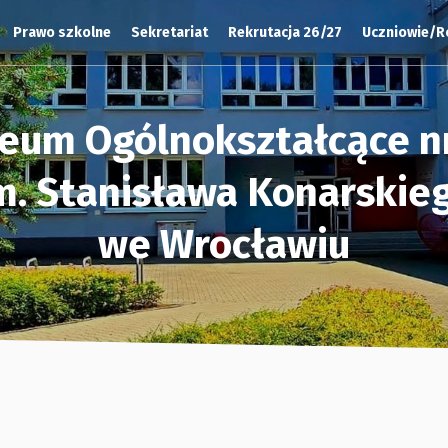
Prawo szkolne
Sekretariat
Rekrutacja 26/27
Uczniowie/R
ceum Ogólnokształcące nr
m. Stanisława Konarskie
we Wrocławiu