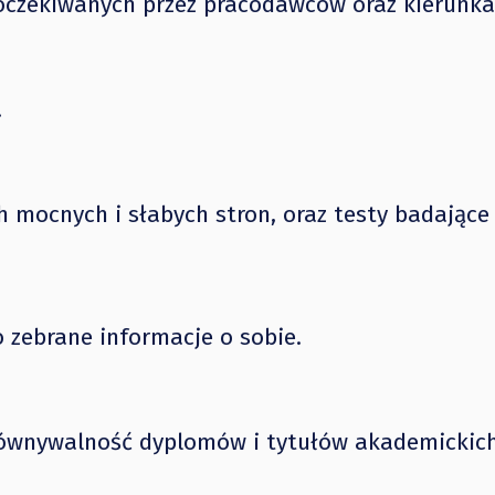
 oczekiwanych przez pracodawców oraz kierunk
.
h mocnych i słabych stron, oraz testy badające
o zebrane informacje o sobie.
orównywalność dyplomów i tytułów akademickic