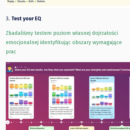
3.
Test your EQ
Zbadaliśmy testem poziom własnej dojrzałości
emocjonalnej identyfikując obszary wymagające
prac