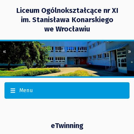
Liceum Ogólnokształcące nr XI
im. Stanisława Konarskiego
we Wrocławiu
«
»
Menu
eTwinning