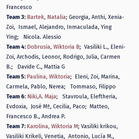
Francesco
Team 3
:
Bartek, Natalia
;
Georgia, Anthi, Xenia-
Zoi,
Ismael, Alejandro, Inmaculada, Ying
Ying;
Nicola. Alessio
Team 4:
Dobrusia, Wiktoria B
; Vasiliki L., Eleni-
Zoi, Archodis,
Leonor, Rodrigo, Julia, Carmen
B.
;
Davide C., Mattia G
Team 5:
Paulina, Wiktoria
; Eleni, Zoi, Marina,
Carmela, Pablo, Nerea;
Tommaso, Filippo
Team 6
:
Niki,A. Maja
;
Stavroula, Eleftheria,
Evdoxia,
José Mª, Cecilia, Paco;
Matteo,
Francesco B., Andrea P.
Team 7:
Karolina, Wiktoria M
;
Vasiliki krikou,
Vasiliki Krikeli, Venetia,
Antonio, Lucía M.,