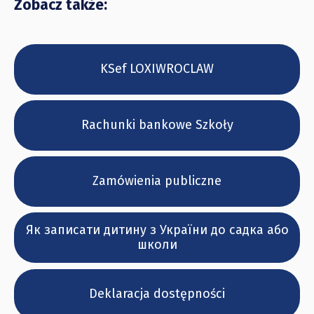
Zobacz także:
KSef LOXIWROCLAW
Rachunki bankowe Szkoły
Zamówienia publiczne
Як записати дитину з України до садка або
школи
Deklaracja dostępności