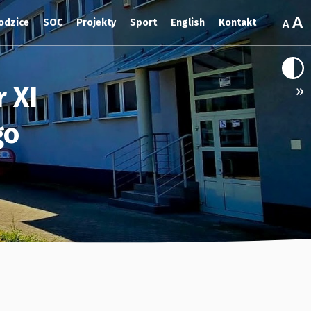
odzice
SOC
Projekty
Sport
English
Kontakt
 XI
»
go