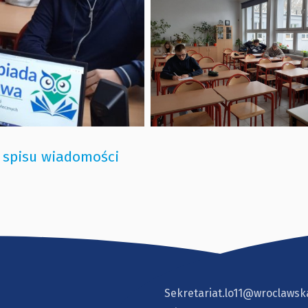
 spisu wiadomości
Sekretariat.lo11@wroclawsk