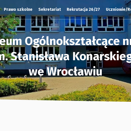
Prawo szkolne
Sekretariat
Rekrutacja 26/27
Uczniowie/R
ceum Ogólnokształcące nr
m. Stanisława Konarskie
we Wrocławiu