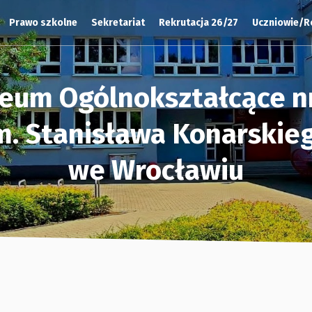
Prawo szkolne
Sekretariat
Rekrutacja 26/27
Uczniowie/R
ceum Ogólnokształcące nr
m. Stanisława Konarskie
we Wrocławiu