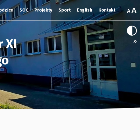
odzice
SOC
Projekty
Sport
English
Kontakt
 XI
»
go