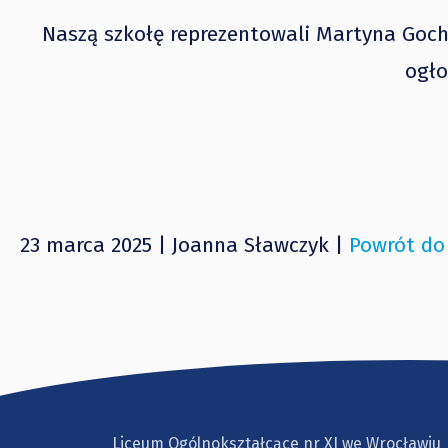
Naszą szkołę reprezentowali Martyna Goch 
ogło
23 marca 2025 | Joanna Sławczyk |
Powrót do
Liceum Ogólnokształcące nr XI we Wrocławiu