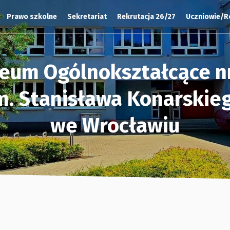
Prawo szkolne
Sekretariat
Rekrutacja 26/27
Uczniowie/R
ceum Ogólnokształcące nr
m. Stanisława Konarskie
we Wrocławiu