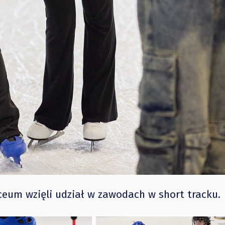
iceum wzięli udział w zawodach w short tracku.