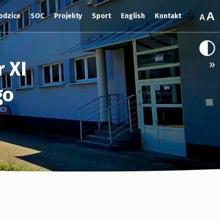
odzice
SOC
Projekty
Sport
English
Kontakt
 XI
»
go