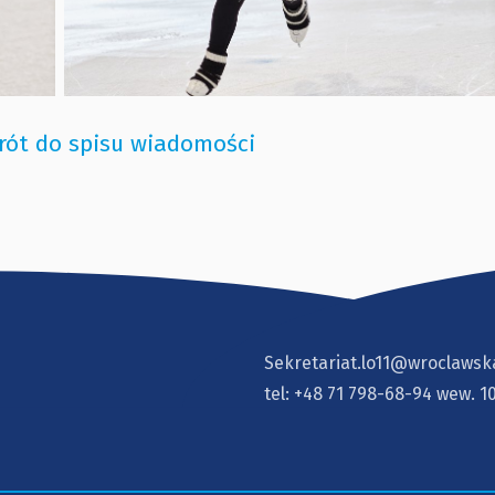
rót do spisu wiadomości
Sekretariat.lo11@wroclawsk
tel:
+48 71 798-68-94
wew. 1