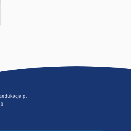
aedukacja.pl
00