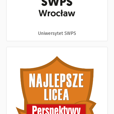
Uniwersytet SWPS