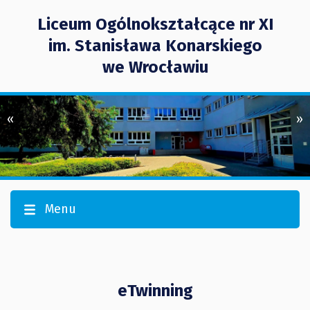
Liceum Ogólnokształcące nr XI
im. Stanisława Konarskiego
we Wrocławiu
«
»
Menu
eTwinning