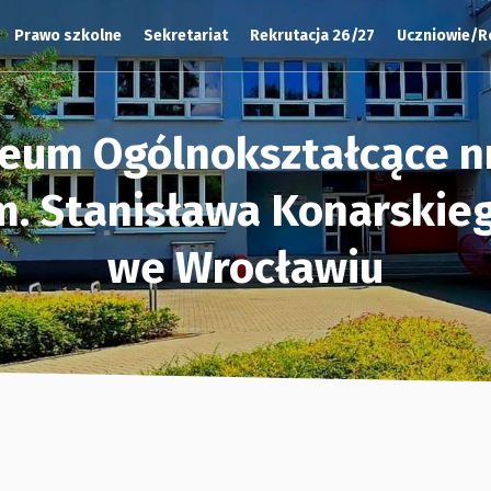
Prawo szkolne
Sekretariat
Rekrutacja 26/27
Uczniowie/R
ceum Ogólnokształcące nr
m. Stanisława Konarskie
we Wrocławiu