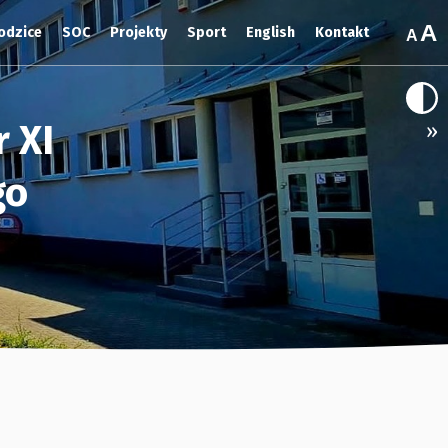
odzice
SOC
Projekty
Sport
English
Kontakt
 XI
»
go