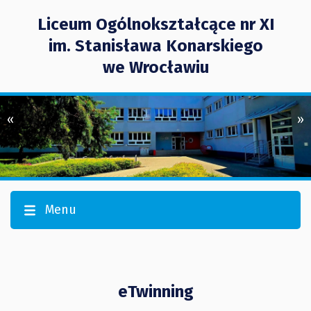
Liceum Ogólnokształcące nr XI
im. Stanisława Konarskiego
we Wrocławiu
«
»
Menu
eTwinning