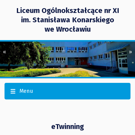
Liceum Ogólnokształcące nr XI
im. Stanisława Konarskiego
we Wrocławiu
«
»
Menu
eTwinning