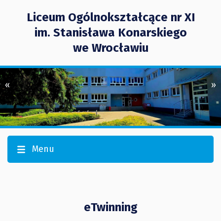
Liceum Ogólnokształcące nr XI
im. Stanisława Konarskiego
we Wrocławiu
«
»
Menu
eTwinning