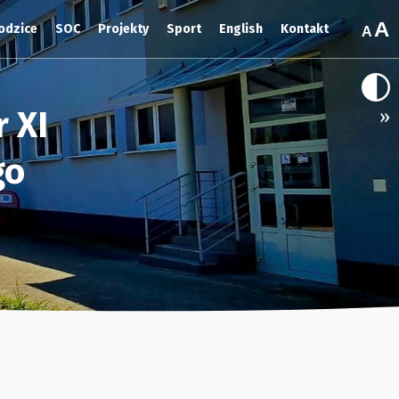
odzice
SOC
Projekty
Sport
English
Kontakt
 XI
»
go