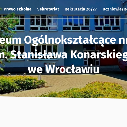
Prawo szkolne
Sekretariat
Rekrutacja 26/27
Uczniowie/R
ceum Ogólnokształcące nr
m. Stanisława Konarskie
we Wrocławiu