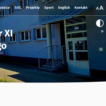
odzice
SOC
Projekty
Sport
English
Kontakt
 XI
»
go