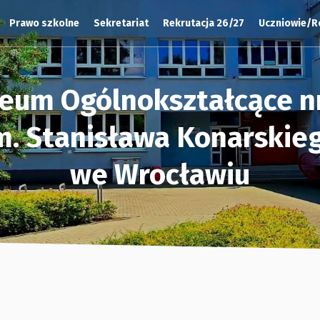
Prawo szkolne
Sekretariat
Rekrutacja 26/27
Uczniowie/R
ceum Ogólnokształcące nr
m. Stanisława Konarskie
we Wrocławiu