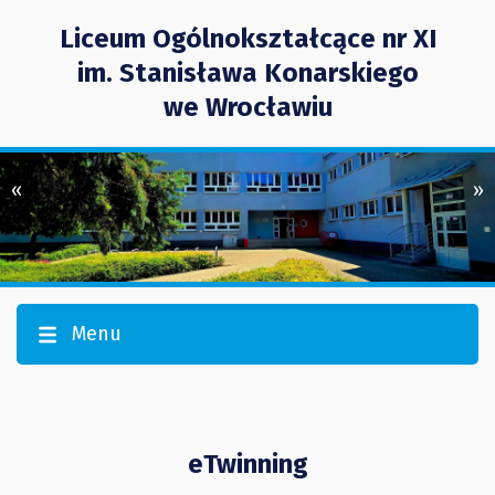
Liceum Ogólnokształcące nr XI
im. Stanisława Konarskiego
we Wrocławiu
«
»
Menu
eTwinning