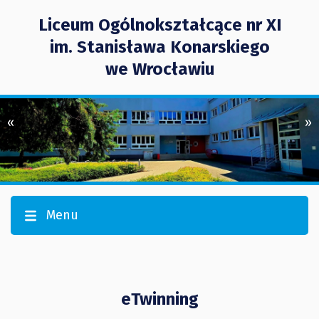
Liceum Ogólnokształcące nr XI
im. Stanisława Konarskiego
we Wrocławiu
«
»
Menu
eTwinning