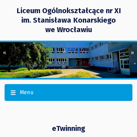
Liceum Ogólnokształcące nr XI
im. Stanisława Konarskiego
we Wrocławiu
«
»
Menu
eTwinning