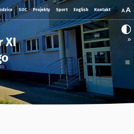
odzice
SOC
Projekty
Sport
English
Kontakt
 XI
»
go