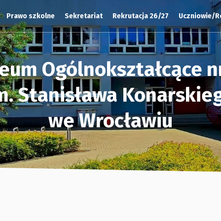
Prawo szkolne
Sekretariat
Rekrutacja 26/27
Uczniowie/R
ceum Ogólnokształcące nr
m. Stanisława Konarskie
we Wrocławiu