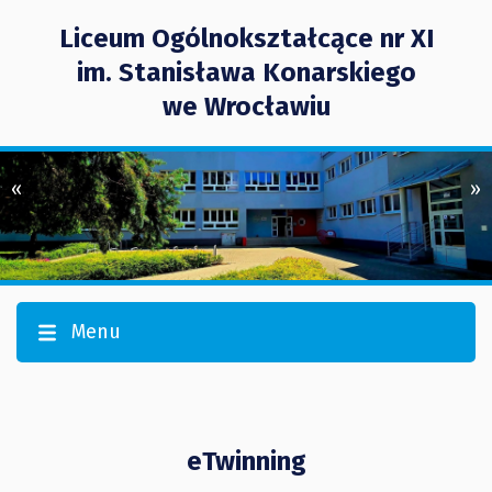
Liceum Ogólnokształcące nr XI
im. Stanisława Konarskiego
we Wrocławiu
«
»
Menu
eTwinning