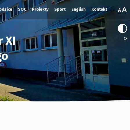
odzice
SOC
Projekty
Sport
English
Kontakt
 XI
»
go