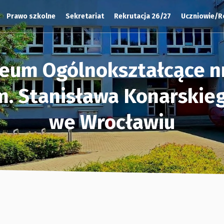
Prawo szkolne
Sekretariat
Rekrutacja 26/27
Uczniowie/R
ceum Ogólnokształcące nr
m. Stanisława Konarskie
we Wrocławiu