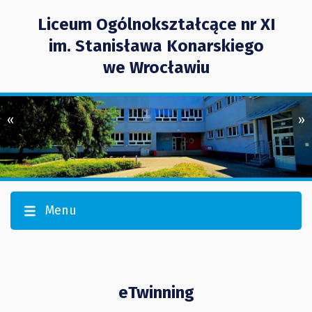
Liceum Ogólnokształcące nr XI
im. Stanisława Konarskiego
we Wrocławiu
«
»
Menu
eTwinning