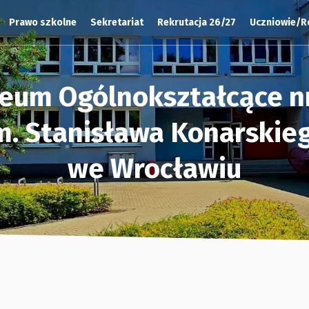
Prawo szkolne
Sekretariat
Rekrutacja 26/27
Uczniowie/R
ceum Ogólnokształcące nr
m. Stanisława Konarskie
we Wrocławiu