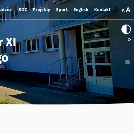
odzice
SOC
Projekty
Sport
English
Kontakt
 XI
»
go