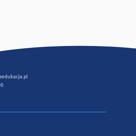
aedukacja.pl
00