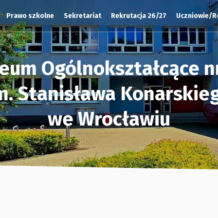
Prawo szkolne
Sekretariat
Rekrutacja 26/27
Uczniowie/R
ceum Ogólnokształcące nr
m. Stanisława Konarskie
we Wrocławiu