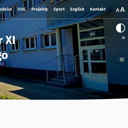
odzice
SOC
Projekty
Sport
English
Kontakt
 XI
»
go