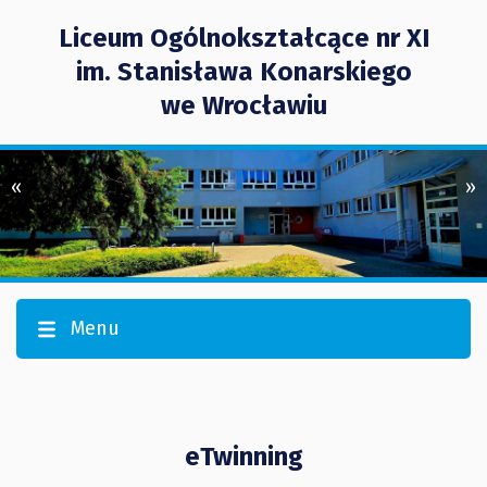
Liceum Ogólnokształcące nr XI
im. Stanisława Konarskiego
we Wrocławiu
«
»
Menu
eTwinning