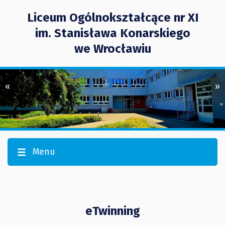
Liceum Ogólnokształcące nr XI
im. Stanisława Konarskiego
we Wrocławiu
«
»
Menu
eTwinning