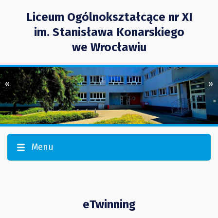
Liceum Ogólnokształcące nr XI
im. Stanisława Konarskiego
we Wrocławiu
«
»
Menu
eTwinning