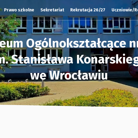
Prawo szkolne
Sekretariat
Rekrutacja 26/27
Uczniowie/R
ceum Ogólnokształcące nr
m. Stanisława Konarskie
we Wrocławiu