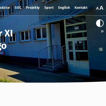
odzice
SOC
Projekty
Sport
English
Kontakt
 XI
»
go