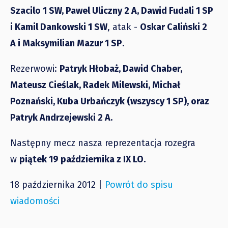
Szacilo 1 SW, Pawel Uliczny 2 A, Dawid Fudali 1 SP
i Kamil Dankowski 1 SW
, atak -
Oskar Caliński 2
A i Maksymilian Mazur 1 SP
.
Rezerwowi:
Patryk Hłobaż, Dawid Chaber,
Mateusz Cieślak, Radek Milewski, Michał
Poznański, Kuba Urbańczyk (wszyscy 1 SP), oraz
Patryk Andrzejewski 2 A.
Następny mecz nasza reprezentacja rozegra
w
piątek 19 października z IX LO.
18 października 2012 |
Powrót do spisu
wiadomości