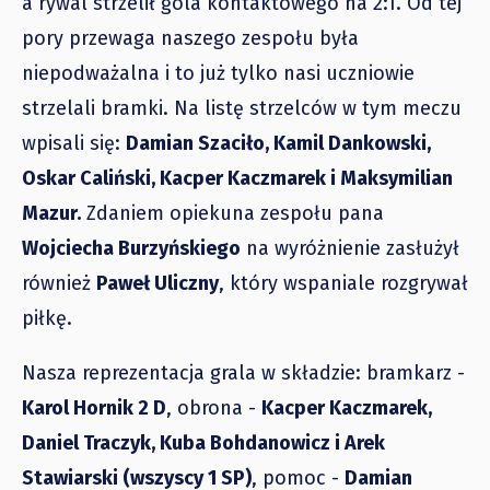
a rywal strzelił gola kontaktowego na 2:1. Od tej
pory przewaga naszego zespołu była
niepodważalna i to już tylko nasi uczniowie
strzelali bramki. Na listę strzelców w tym meczu
wpisali się:
Damian Szaciło, Kamil Dankowski,
Oskar Caliński, Kacper Kaczmarek i Maksymilian
Mazur.
Zdaniem opiekuna zespołu pana
Wojciecha Burzyńskiego
na wyróżnienie zasłużył
również
Paweł Uliczny
, który wspaniale rozgrywał
piłkę.
Nasza reprezentacja grala w składzie: bramkarz -
Karol Hornik 2 D
, obrona -
Kacper Kaczmarek,
Daniel Traczyk, Kuba Bohdanowicz i Arek
Stawiarski (wszyscy 1 SP)
, pomoc -
Damian