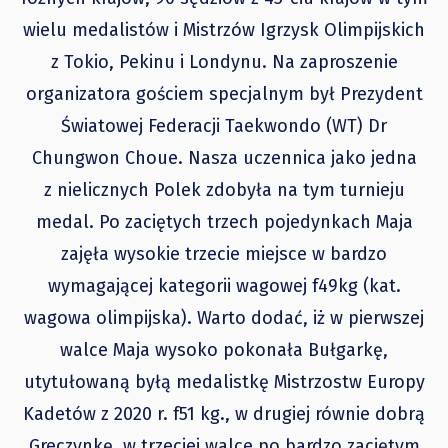
wielu medalistów i Mistrzów Igrzysk Olimpijskich
z Tokio, Pekinu i Londynu. Na zaproszenie
organizatora gościem specjalnym był Prezydent
Światowej Federacji Taekwondo (WT) Dr
Chungwon Choue. Nasza uczennica jako jedna
z nielicznych Polek zdobyła na tym turnieju
medal. Po zaciętych trzech pojedynkach Maja
zajęła wysokie trzecie miejsce w bardzo
wymagającej kategorii wagowej f49kg (kat.
wagowa olimpijska). Warto dodać, iż w pierwszej
walce Maja wysoko pokonała Bułgarkę,
utytułowaną byłą medalistkę Mistrzostw Europy
Kadetów z 2020 r. f51 kg., w drugiej równie dobrą
Greczynkę, w trzeciej walce po bardzo zaciętym