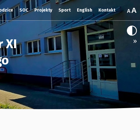
odzice
SOC
Projekty
Sport
English
Kontakt
 XI
»
go