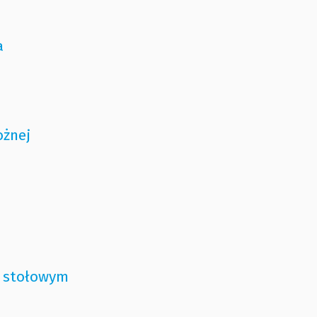
a
ożnej
e stołowym