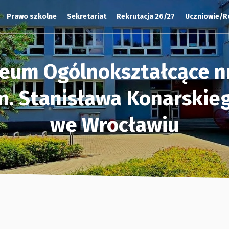
Prawo szkolne
Sekretariat
Rekrutacja 26/27
Uczniowie/R
ceum Ogólnokształcące nr
m. Stanisława Konarskie
we Wrocławiu