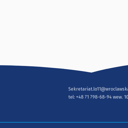
Sekretariat.lo11@wroclawsk
tel:
+48 71 798-68-94
wew. 1