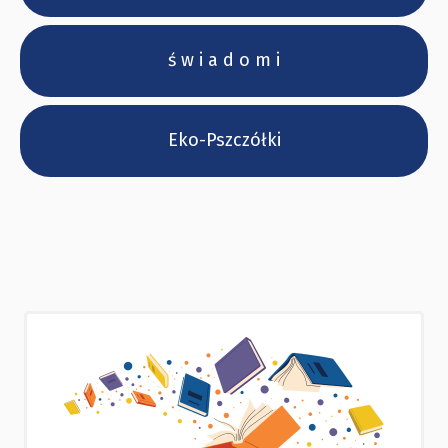
ś w i a d o m i
Eko-Pszczółki