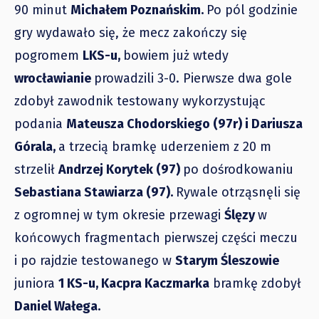
90 minut
Michałem Poznańskim.
Po pól godzinie
gry wydawało się, że mecz zakończy się
pogromem
LKS-u,
bowiem już wtedy
wrocławianie
prowadzili 3-0. Pierwsze dwa gole
zdobył zawodnik testowany wykorzystując
podania
Mateusza Chodorskiego (97r) i Dariusza
Górala,
a trzecią bramkę uderzeniem z 20 m
strzelił
Andrzej Korytek (97)
po dośrodkowaniu
Sebastiana Stawiarza (97).
Rywale otrząsnęli się
z ogromnej w tym okresie przewagi
Ślęzy
w
końcowych fragmentach pierwszej części meczu
i po rajdzie testowanego w
Starym Śleszowie
juniora
1 KS-u, Kacpra Kaczmarka
bramkę zdobył
Daniel Wałega.