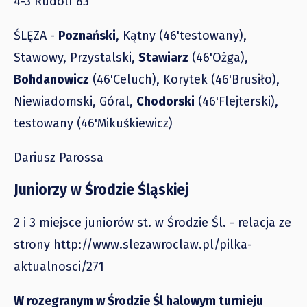
4-3 Rudolf 83'
ŚLĘZA -
Poznański
, Kątny (46'testowany),
Stawowy, Przystalski,
Stawiarz
(46'Ożga),
Bohdanowicz
(46'Celuch), Korytek (46'Brusiło),
Niewiadomski, Góral,
Chodorski
(46'Flejterski),
testowany (46'Mikuśkiewicz)
Dariusz Parossa
Juniorzy w Środzie Śląskiej
2 i 3 miejsce juniorów st. w Środzie Śl. - relacja ze
strony http://www.slezawroclaw.pl/pilka-
aktualnosci/271
W rozegranym w Środzie Śl halowym turnieju