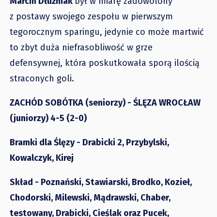
Marcin Dłużniak
był w miarę zadowolony
z postawy swojego zespołu w pierwszym
tegorocznym sparingu, jedynie co może martwić
to zbyt duża niefrasobliwość w grze
defensywnej, która poskutkowała sporą ilością
straconych goli.
ZACHÓD SOBÓTKA (seniorzy) - ŚLĘZA WROCŁAW
(juniorzy) 4-5 (2-0)
Bramki dla Ślęzy - Drabicki 2, Przybylski,
Kowalczyk, Kirej
Skład - Poznański, Stawiarski, Brodko, Kozieł,
Chodorski, Milewski, Mądrawski, Chaber,
testowany, Drabicki, Cieślak oraz Pucek,