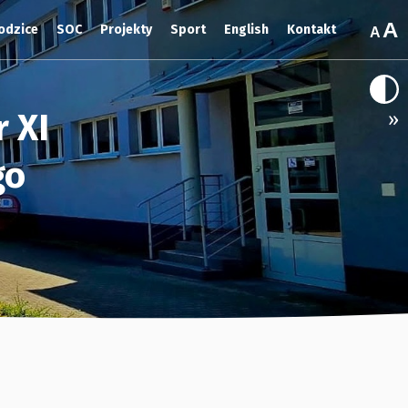
odzice
SOC
Projekty
Sport
English
Kontakt
 XI
»
go