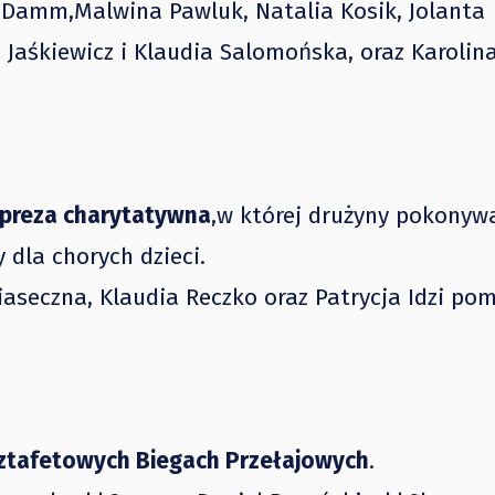
ia Damm,Malwina Pawluk, Natalia Kosik, Jolanta
a Jaśkiewicz i Klaudia Salomońska, oraz Karoli
preza charytatywna
,w której drużyny pokonywa
 dla chorych dzieci.
Piaseczna, Klaudia Reczko oraz Patrycja Idzi po
ztafetowych Biegach Przełajowych
.