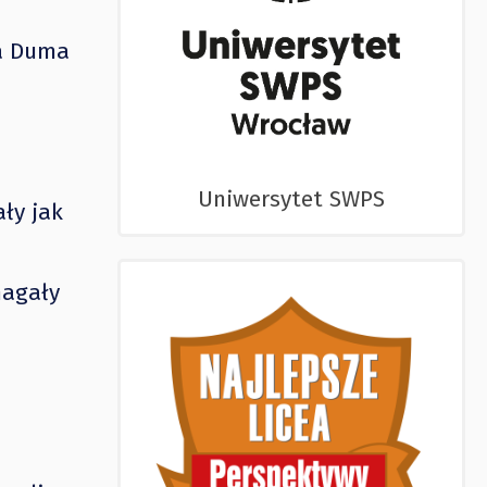
na Duma
Uniwersytet SWPS
ły jak
magały