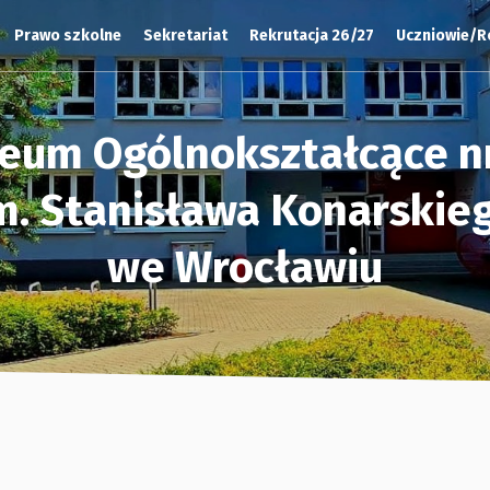
Prawo szkolne
Sekretariat
Rekrutacja 26/27
Uczniowie/R
ceum Ogólnokształcące nr
m. Stanisława Konarskie
we Wrocławiu