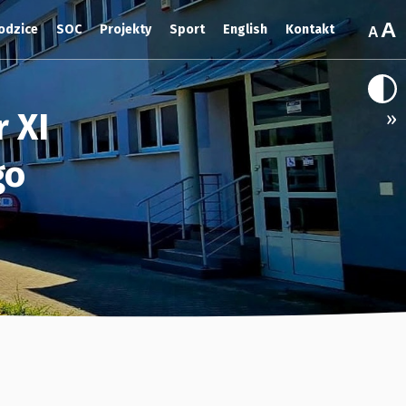
odzice
SOC
Projekty
Sport
English
Kontakt
 XI
»
go