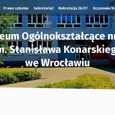
Prawo szkolne
Sekretariat
Rekrutacja 26/27
Uczniowie/R
ceum Ogólnokształcące nr
m. Stanisława Konarskie
we Wrocławiu