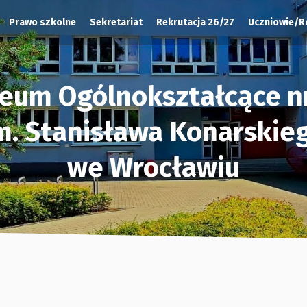
Prawo szkolne
Sekretariat
Rekrutacja 26/27
Uczniowie/R
ceum Ogólnokształcące nr
m. Stanisława Konarskie
we Wrocławiu