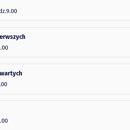
dz.9.00
ierwszych
.00
zwartych
.00
.00