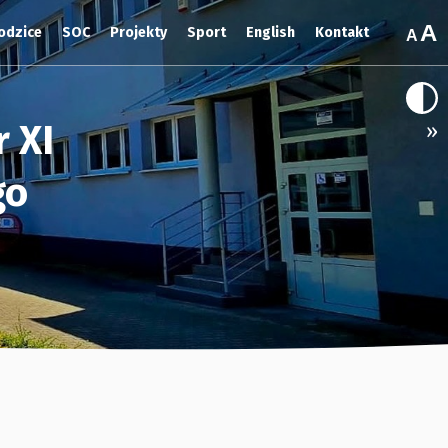
odzice
SOC
Projekty
Sport
English
Kontakt
 XI
»
go