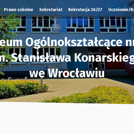
Prawo szkolne
Sekretariat
Rekrutacja 26/27
Uczniowie/R
ceum Ogólnokształcące nr
m. Stanisława Konarskie
we Wrocławiu