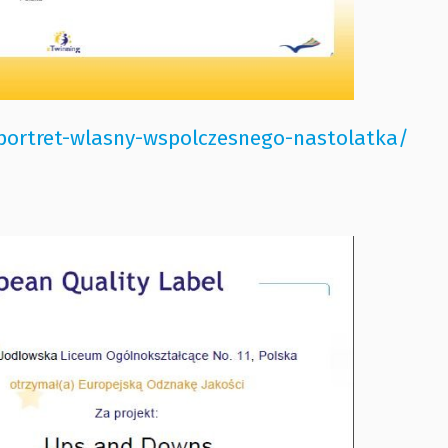
lf-portret-wlasny-wspolczesnego-nastolatka/