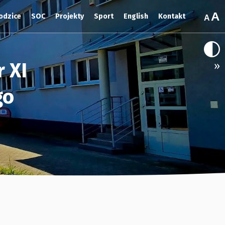
odzice
SOC
Projekty
Sport
English
Kontakt
 XI
»
go