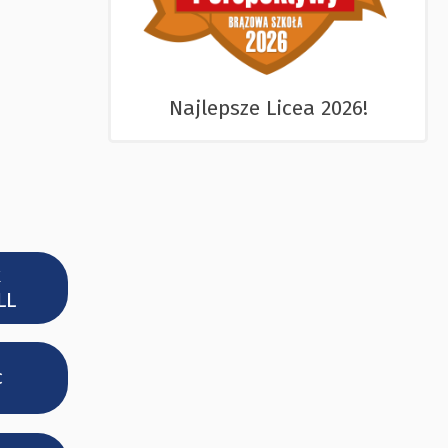
Najlepsze Licea 2026!
k
LL
c