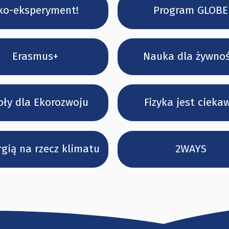
ko-eksperyment!
Program GLOBE
Erasmus+
Nauka dla żywnoś
oły dla Ekorozwoju
Fizyka jest cieka
rgią na rzecz klimatu
2WAYS