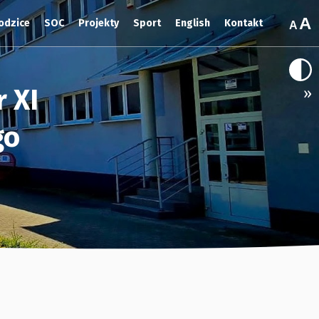
odzice
SOC
Projekty
Sport
English
Kontakt
 XI
»
go