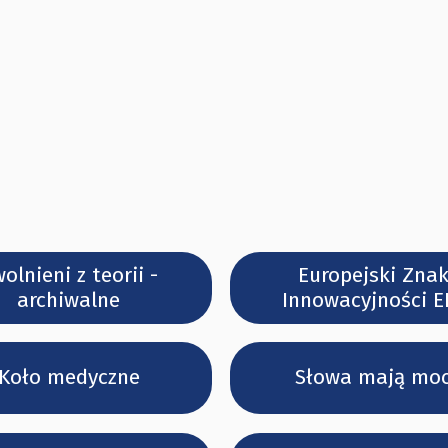
olnieni z teorii -
Europejski Zna
archiwalne
Innowacyjności E
Koło medyczne
Słowa mają mo