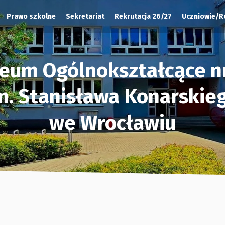
Prawo szkolne
Sekretariat
Rekrutacja 26/27
Uczniowie/R
ceum Ogólnokształcące nr
m. Stanisława Konarskie
we Wrocławiu