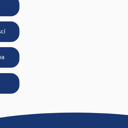
ci
wa