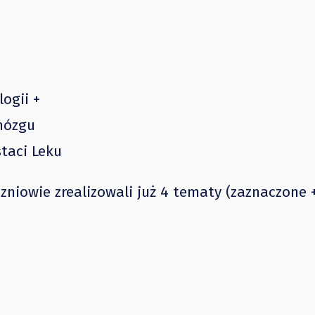
+
logii +
 mózgu
taci Leku
zniowie zrealizowali już 4 tematy (zaznaczone +