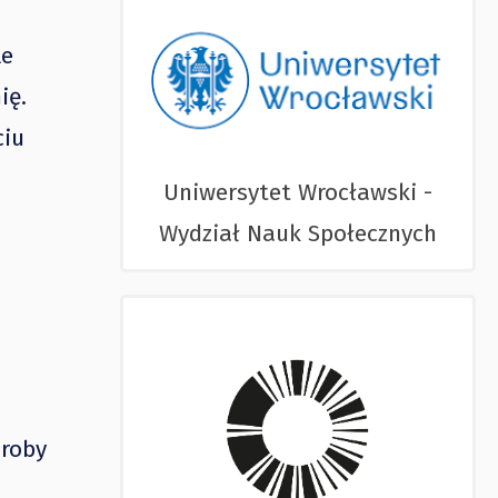
le
ię.
ciu
Uniwersytet Wrocławski -
Wydział Nauk Społecznych
oroby