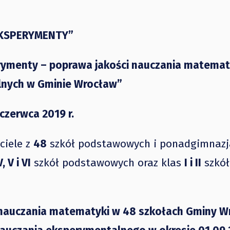
EKSPERYMENTY”
rymenty – poprawa jakości nauczania matemat
lnych w Gminie Wrocław”
 czerwca 2019 r.
ciele z
48
szkół podstawowych i ponadgimnazj
V, V i VI
szkół podstawowych oraz klas
I i II
szkół
nauczania matematyki w 48 szkołach Gminy W