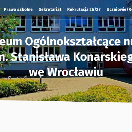
Prawo szkolne
Sekretariat
Rekrutacja 26/27
Uczniowie/R
ceum Ogólnokształcące nr
m. Stanisława Konarskie
we Wrocławiu