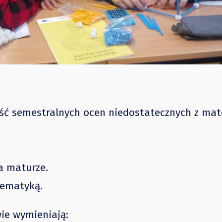
ość semestralnych ocen niedostatecznych z ma
a maturze.
tematyką.
ie wymieniają: