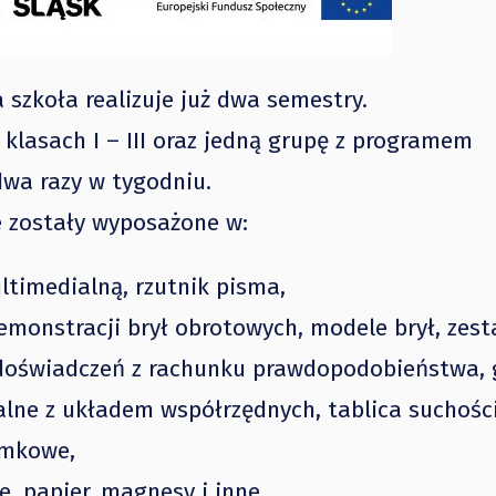
szkoła realizuje już dwa semestry.
asach I – III oraz jedną grupę z programem
 dwa razy w tygodniu.
 zostały wyposażone w:
ltimedialną, rzutnik pisma,
emonstracji brył obrotowych, modele brył, zes
 doświadczeń z rachunku prawdopodobieństwa, 
ralne z układem współrzędnych, tablica suchośc
amkowe,
e, papier, magnesy i inne.