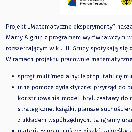
Projekt „Matematyczne eksperymenty” nasza 
Mamy 8 grup z programem wyrównawczym w kl
rozszerzającym w kl. III. Grupy spotykają się
W ramach projektu pracownie matematyczne
sprzęt multimedialny: laptop, tablicę mu
inne pomoce dydaktyczne: przyrząd do d
konstruowania modeli brył, zestawy do
strategiczne, książki, plansze suchoście
z układem współrzędnych, tangramy uł
materiały pomocnicze: pisaki, zakreślacz