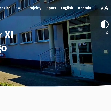
odzice
SOC
Projekty
Sport
English
Kontakt
 XI
»
go