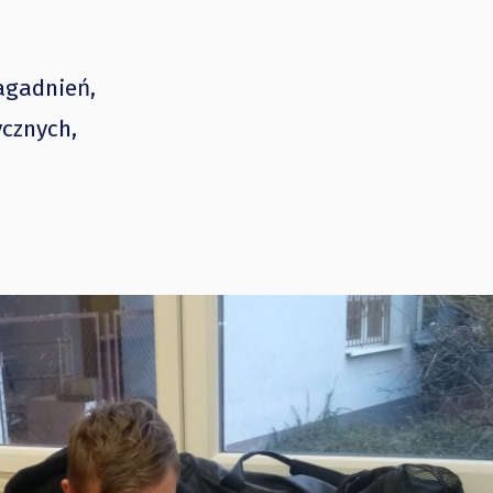
agadnień,
cznych,